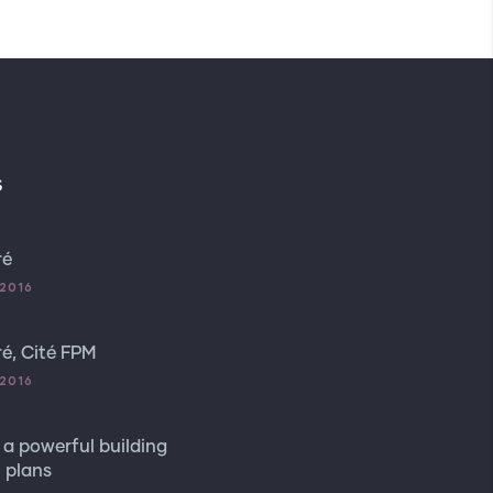
s
ré
2016
é, Cité FPM
2016
 a powerful building
 plans