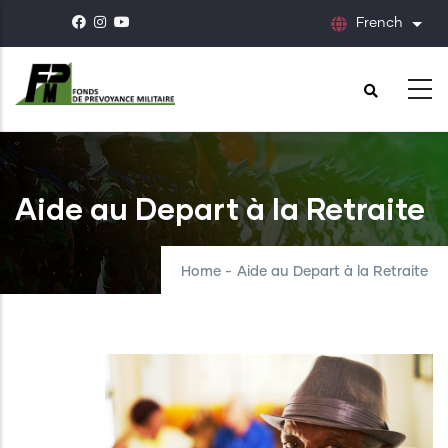
Skip
French
List
to
main
content
Aide au Depart à la Retraite
Home
-
Aide au Depart à la Retraite