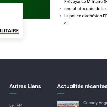
Prévoyance Militaire (
une photocopie de la c
La police d’adhésion E
ci.
Autres Liens
Actualités récente
Cocody Ang
Le FPM