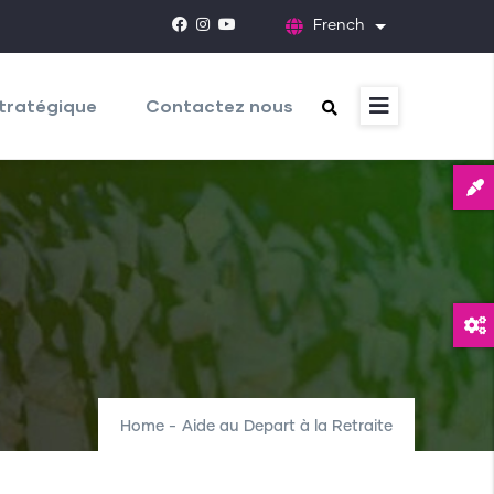
French
List additional
tratégique
Contactez nous
Home
-
Aide au Depart à la Retraite