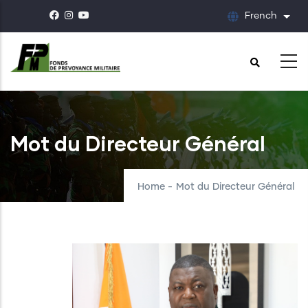
Skip
French
List
to
main
content
Mot du Directeur Général
Home
-
Mot du Directeur Général