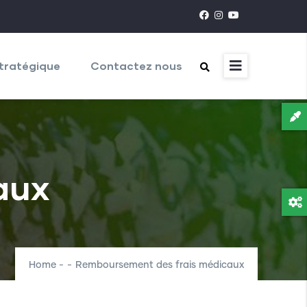
tratégique
Contactez nous
aux
Home
-
-
Remboursement des frais médicaux