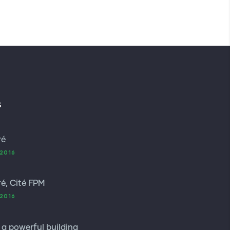
s
ré
2016
é, Cité FPM
2016
 a powerful building